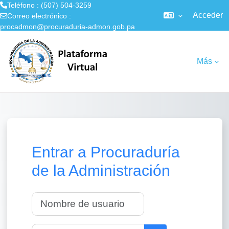
Teléfono : (507) 504-3259
Acceder
Correo electrónico :
procadmon@procuraduria-admon.gob.pa
Salta al contenido principal
Más
Entrar a Procuraduría
de la Administración
Nombre de usuario